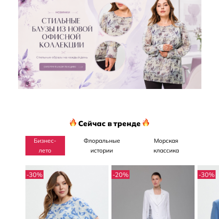
Сейчас в тренде
Бизнес-
Флоральные
Морская
лето
истории
классика
-30
%
-20
%
-30
%