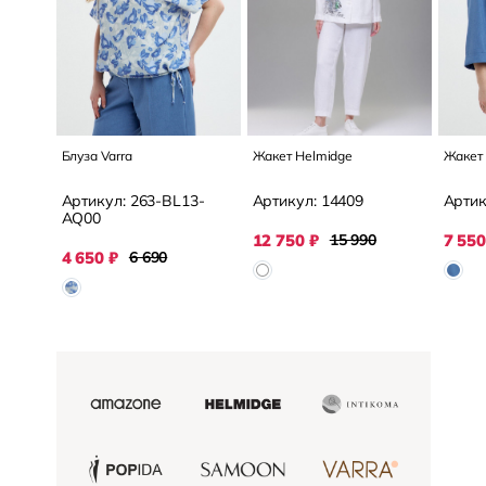
Блуза Varra
Жакет Helmidge
Жакет 
Артикул:
263-BL13-
Артикул:
14409
Артик
AQ00
12 750
₽
15 990
7 550
4 650
₽
6 690