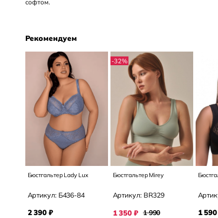
софтом.
Рекомендуем
-32
%
Бюстгальтер Lady Lux
Бюстгальтер Mirey
Бюстга
Артикул:
Б436-84
Артикул:
BR329
Артик
2 390
₽
1 590
1 350
₽
1 990