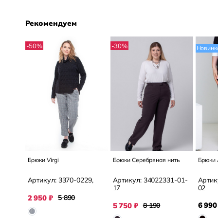
Рекомендуем
-50
%
-30
%
Новинк
Брюки Virgi
Брюки Серебряная нить
Брюки
Артикул:
3370-0229,
Артикул:
34022331-01-
Артик
17
02
2 950
₽
5 890
6 990
5 750
₽
8 190