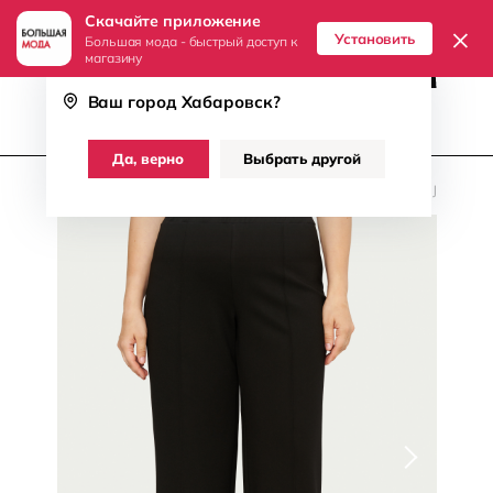
Скачайте приложение
8 (800) 511-71-07
Хабаровск
×
Установить
Большая мода - быстрый доступ к
магазину
Ваш город
Хабаровск
?
Женщинам
Мужчинам
Да, верно
Выбрать другой
Главная
/
Женское
/
Одежда
/
Брюки
/
Jodi Nash
/
Брюки Jodi Nash