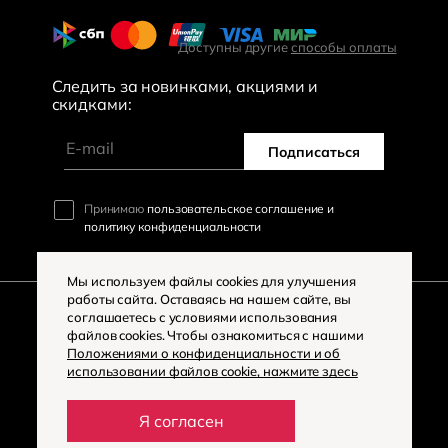
Доступны другие
способы оплаты
Следить за новинками, акциями и
скидками:
Подписаться
Принимаю
пользовательское соглашение и
политику конфиденциальности
Мы используем файлы cookies для улучшения
работы сайта. Оставаясь на нашем сайте, вы
соглашаетесь с условиями использования
файлов cookies. Чтобы ознакомиться с нашими
©
2026
«Большая Мода»
Положениями о конфиденциальности и об
использовании файлов cookie, нажмите здесь
Политика конфиденциальности
Разработка сайта -
Digital-агентство «House»
Я согласен