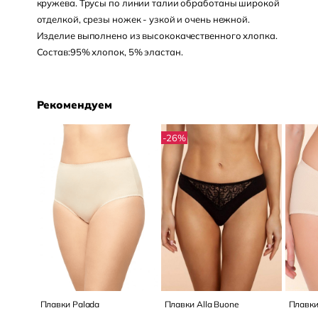
кружева. Трусы по линии талии обработаны широкой
отделкой, срезы ножек - узкой и очень нежной.
Изделие выполнено из высококачественного хлопка.
Состав:95% хлопок, 5% эластан.
Рекомендуем
-26
%
Плавки Palada
Плавки Alla Buone
Плавки