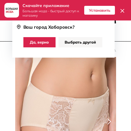
Скачайте приложение
8 (800) 511-71-07
Хабаровск
×
Установить
Большая мода - быстрый доступ к
магазину
Ваш город
Хабаровск
?
Женщинам
Мужчинам
Да, верно
Выбрать другой
Главная
/
Женское
/
Белье
/
Трусы, Плавки, Панталоны
/
Alla Buone