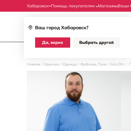
Хабаровск
Помощь покупателям
Магазины
Ваши 
Ваш город
Хабаровск
?
Женщинам
Мужчинам
Да, верно
Выбрать другой
Одежда
Аксессуары
Скидки до 70%
Главная
/
Мужское
/
Одежда
/
Футболки, Поло
/
GALION
/
П