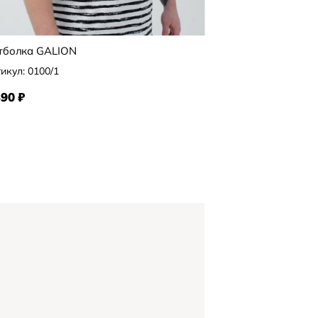
тболка GALION
Футболка GALION
икул:
0100/1
Артикул:
40408/13
390
₽
2 890
₽