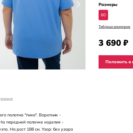
Размеры
60
Таблица размеров
3 690
₽
Положить в 
тавка
го полотна "пике". Воротник -
 На передней полочке изделия -
а. На рост 188 см. Узор: без узора