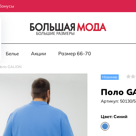
бонусы
Акции
Размер 66-70
Белье
оло GALION
Новинка
Поло G
Артикул:
50130/5
Цвет:
Синий