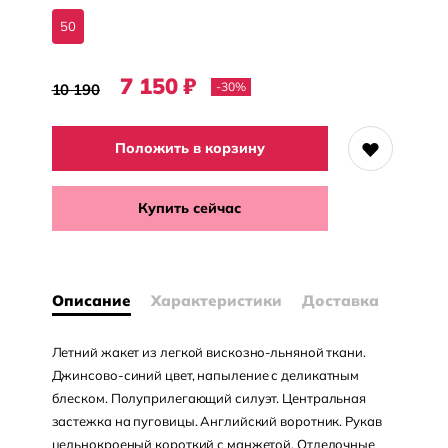
50
7 150
₽
-30
%
10 190
Положить в корзину
Купить сейчас
Описание
Характеристики
Доставка
Летний жакет из легкой вискозно-льняной ткани.
Джинсово-синий цвет, напыление с деликатным
блеском. Полуприлегающий силуэт. Центральная
застежка на пуговицы. Английский воротник. Рукав
цельнокроеный короткий с манжетой. Отделочные