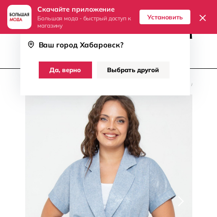
Скачайте приложение
8 (800) 511-71-07
Хабаровск
×
Установить
Большая мода - быстрый доступ к
магазину
Ваш город
Хабаровск
?
Женщинам
Мужчинам
Да, верно
Выбрать другой
Главная
/
Женское
/
Одежда
/
Жакеты, Пиджаки, Жилеты
/
Virgi
/