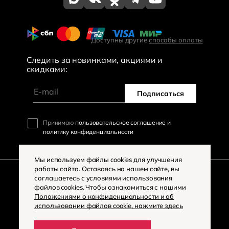
Доступны другие
способы оплаты
Следить за новинками, акциями и
скидками:
Подписаться
Принимаю
пользовательское соглашение и
политику конфиденциальности
Мы используем файлы cookies для улучшения
работы сайта. Оставаясь на нашем сайте, вы
соглашаетесь с условиями использования
файлов cookies. Чтобы ознакомиться с нашими
©
2026
«Большая Мода»
Положениями о конфиденциальности и об
использовании файлов cookie, нажмите здесь
Политика конфиденциальности
Разработка сайта -
Digital-агентство «House»