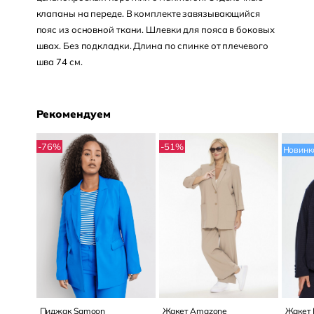
клапаны на переде. В комплекте завязывающийся
пояс из основной ткани. Шлевки для пояса в боковых
швах. Без подкладки. Длина по спинке от плечевого
шва 74 см.
Рекомендуем
-76
%
-51
%
Новинк
Пиджак Samoon
Жакет Amazone
Жакет 