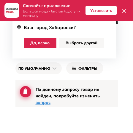
Скачайте приложение
8 (800) 511-71-07
Хабаровск
×
Установить
Большая мода - быстрый доступ к
магазину
Ваш город
Хабаровск
?
Женщинам
Мужчинам
Да, верно
Выбрать другой
Купальники
ПО УМОЛЧАНИЮ
ФИЛЬТРЫ
По данному запросу товар не
найден, попробуйте изменить
запрос