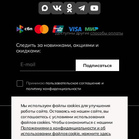
Доступны другие
способы оплаты
Следить за новинками, акциями и
скидками:
Подписаться
Принимаю
пользовательское соглашение и
политику конфиденциальности
Мы используем файлы cookies для улучшения
работы сайта. Оставаясь на нашем сайте, вы
соглашаетесь с условиями использования
файлов cookies. Чтобы ознакомиться с нашими
©
2026
«Большая Мода»
Положениями о конфиденциальности и об
использовании файлов cookie, нажмите здесь
Политика конфиденциальности